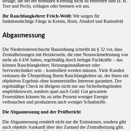
Beläge, die bei der normalen Kehrung nicht zu entfernen sind (z. B.
Teer und Pech), schlagen oder brennen wir aus.
Ihr Rauchfangkehrer Fröch-Weitl:
Wir sorgen für
funktionstüchtige Fänge in Krems, Horn, Absdorf und Rastenfeld
Abgasmessung
Die Niederösterreichische Bauordnung schreibt im § 32 vor, dass
Zentralheizungen mit Heizkesseln, die eine Nennwärmeleistung von
mehr als 6 kW haben, regelmäßig durch befugte Fachkräfte – das
können Rauchfangkehrer, Heizungsinstallateure oder
Servicetechniker sein – kontrolliert werden müssen. Viele Kunden
vertrauen die Überprüfung Ihrem Rauchfangkehrer an, der ihnen ein
objektives Ergebnis ohne kommerzielles Interesse garantiert. Der
regelmäßige Check ist übrigens nicht nur aus Sicherheitsgründen
empfehlenswert, sondern spart auch Geld: Gut gewartete
Feuerstätten können bis zu zehn Prozent weniger Energie
verbrauchen und produzieren auch weniger Schadstoffe.
Die Abgasmessung und der Prüfbericht
Die Abgasmessung ermittelt nicht nur die Emissionen, sondern gibt
auch objektiv Auskunft über den Zustand der Zentralheizung gibt.