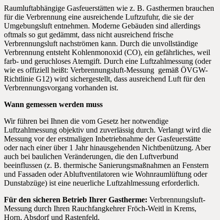
Raumluftabhängige Gasfeuerstätten wie z. B. Gasthermen brauchen
für die Verbrennung eine ausreichende Luftzufuhr, die sie der
Umgebungsluft entnehmen. Moderne Gebäuden sind allerdings
oftmals so gut gedämmt, dass nicht ausreichend frische
Verbrennungsluft nachströmen kann. Durch die unvollständige
Verbrennung entsteht Kohlenmonoxid (CO), ein gefährliches, weil
farb- und geruchloses Atemgift. Durch eine Luftzahlmessung (oder
wie es offiziell heißt: Verbrennungsluft-Messung gemäß ÖVGW-
Richtlinie G12) wird sichergestellt, dass ausreichend Luft für den
Verbrennungsvorgang vorhanden ist.
Wann gemessen werden muss
Wir führen bei Ihnen die vom Gesetz her notwendige
Luftzahlmessung objektiv und zuverlässig durch. Verlangt wird die
Messung vor der erstmaligen Inbetriebnahme der Gasfeuerstätte
oder nach einer über 1 Jahr hinausgehenden Nichtbenützung. Aber
auch bei baulichen Veränderungen, die den Luftverbund
beeinflussen (z. B. thermische Sanierungsmaßnahmen an Fenstern
und Fassaden oder Abluftventilatoren wie Wohnraumlüftung oder
Dunstabzüge) ist eine neuerliche Luftzahlmessung erforderlich.
Für den sicheren Betrieb Ihrer Gastherme:
Verbrennungsluft-
Messung durch Ihren Rauchfangkehrer Fröch-Weitl in Krems,
Horn, Absdorf und Rastenfeld.